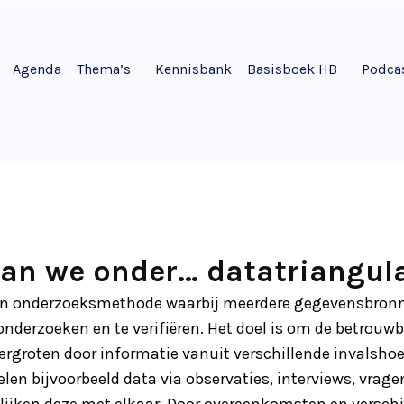
Agenda
Thema’s
Kennisbank
Basisboek HB
Podca
an we onder… datatriangula
een onderzoeksmethode waarbij meerdere gegevensbron
derzoeken en te verifiëren. Het doel is om de betrouwba
vergroten door informatie vanuit verschillende invalsho
en bijvoorbeeld data via observaties, interviews, vragen
ijken deze met elkaar. Door overeenkomsten en verschi