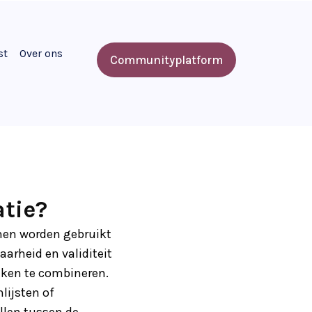
st
Over ons
Communityplatform
tie?
nen worden gebruikt
arheid en validiteit
eken te combineren.
lijsten of
llen tussen de