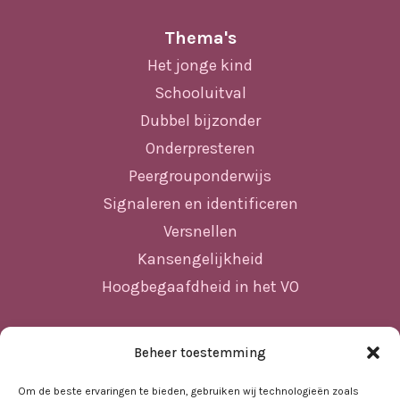
Thema's
Het jonge kind
Schooluitval
Dubbel bijzonder
Onderpresteren
Peergrouponderwijs
Signaleren en identificeren
Versnellen
Kansengelijkheid
Hoogbegaafdheid in het VO
Beheer toestemming
Sitemap
Home
Om de beste ervaringen te bieden, gebruiken wij technologieën zoals