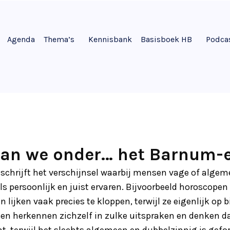
Agenda
Thema’s
Kennisbank
Basisboek HB
Podca
an we onder… het Barnum-e
schrijft het verschijnsel waarbij mensen vage of algem
ls persoonlijk en juist ervaren. Bijvoorbeeld horoscope
 lijken vaak precies te kloppen, terwijl ze eigenlijk op 
en herkennen zichzelf in zulke uitspraken en denken d
t, terwijl het slechts algemeen en dubbelzinnig is gefor