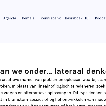
Agenda
Thema’s
Kennisbank
Basisboek HB
Podca
an we onder… lateraal denk
en creatieve manier van problemen oplossen waarbij st
ken. In plaats van lineair of logisch te redeneren, zoe
le vragen en alternatieve oplossingen. Dit type denken 
t in brainstormsessies of bij het ontwikkelen van nieu
 veranderen van uitgangspunten of het kiezen voor een