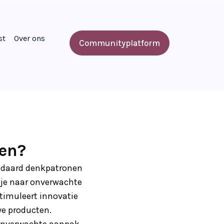
st
Over ons
Communityplatform
en?
andaard denkpatronen
k je naar onverwachte
stimuleert innovatie
we producten.
 onverwachte aanpak,