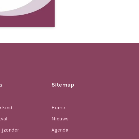
s
Sitemap
e kind
Home
tval
Nieuws
ijzonder
Agenda