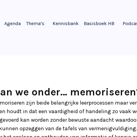
Agenda
Thema’s
Kennisbank
Basisboek HB
Podca
aan we onder… memoriseren
riseren zijn beide belangrijke leerprocessen maar vers
en houdt in dat een vaardigheid of handeling zo vaak w
gevoerd kan worden zonder bewuste aandacht waardoor h
l kunnen opzeggen van de tafels van vermenigvuldiging
r het opslaan en onthouden van informatie of kennis zo