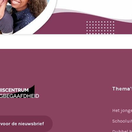
Thema'
Het jong
Schoolui
 voor de nieuwsbrief
Dubbel b