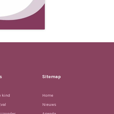
s
Sitemap
e kind
Home
tval
Nieuws
ijzonder
Agenda