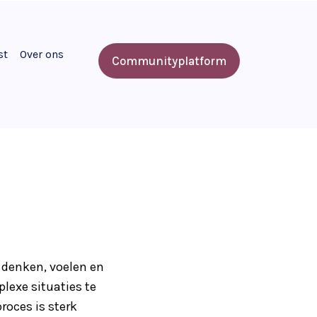
st
Over ons
Communityplatform
t denken, voelen en
lexe situaties te
roces is sterk