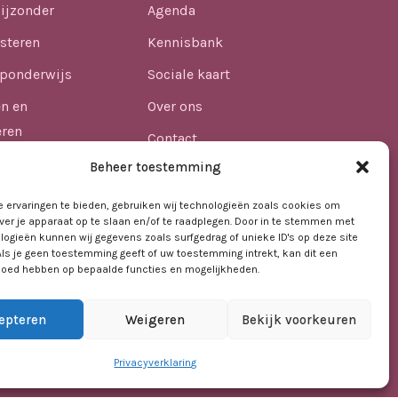
ijzonder
Agenda
steren
Kennisbank
ponderwijs
Sociale kaart
en en
Over ons
eren
Contact
n
Beheer toestemming
lijkheid
 ervaringen te bieden, gebruiken wij technologieën zoals cookies om
ver je apparaat op te slaan en/of te raadplegen. Door in te stemmen met
afdheid in het
logieën kunnen wij gegevens zoals surfgedrag of unieke ID's op deze site
Als je geen toestemming geeft of uw toestemming intrekt, kan dit een
vloed hebben op bepaalde functies en mogelijkheden.
epteren
Weigeren
Bekijk voorkeuren
Privacyverklaring