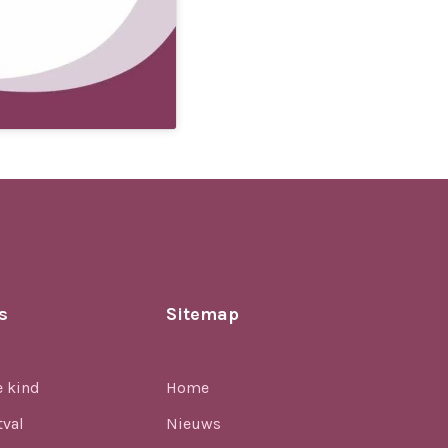
s
Sitemap
e kind
Home
tval
Nieuws