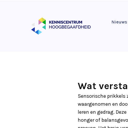
Nieuws
Wat versta
Sensorische prikkels 
waargenomen en door 
leren en gedrag. Deze p
honger of balansgevoe
proeven. Het brein ve