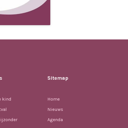
s
Sitemap
e kind
Home
tval
Nieuws
ijzonder
Agenda