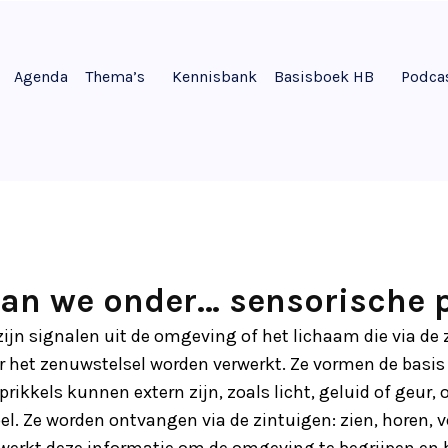
Agenda
Thema’s
Kennisbank
Basisboek HB
Podca
an we onder… sensorische p
zijn signalen uit de omgeving of het lichaam die via de
het zenuwstelsel worden verwerkt. Ze vormen de basis
rikkels kunnen extern zijn, zoals licht, geluid of geur, of
l. Ze worden ontvangen via de zintuigen: zien, horen, v
rwerkt deze informatie om de omgeving te begrijpen en 