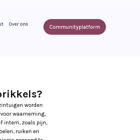
st
Over ons
Communityplatform
rikkels?
 zintuigen worden
 voor waarneming,
 intern, zoals pijn,
oelen, ruiken en
hierop passend te