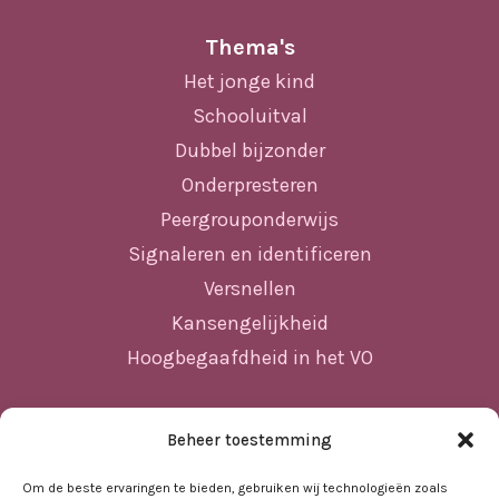
Thema's
Het jonge kind
Schooluitval
Dubbel bijzonder
Onderpresteren
Peergrouponderwijs
Signaleren en identificeren
Versnellen
Kansengelijkheid
Hoogbegaafdheid in het VO
Beheer toestemming
Sitemap
Home
Om de beste ervaringen te bieden, gebruiken wij technologieën zoals