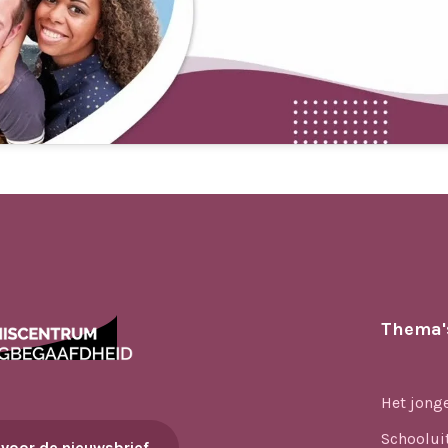
Thema'
Het jong
Schoolui
 voor de nieuwsbrief