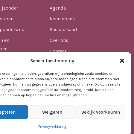
ijzonder
Agenda
steren
Kennisbank
ponderwijs
Sociale kaart
en en
Over ons
eren
Contact
n
Beheer toestemming
lijkheid
 ervaringen te bieden, gebruiken wij technologieën zoals cookies om
ver je apparaat op te slaan en/of te raadplegen. Door in te stemmen met
afdheid in het
logieën kunnen wij gegevens zoals surfgedrag of unieke ID's op deze site
Als je geen toestemming geeft of uw toestemming intrekt, kan dit een
vloed hebben op bepaalde functies en mogelijkheden.
epteren
Weigeren
Bekijk voorkeuren
Privacyverklaring