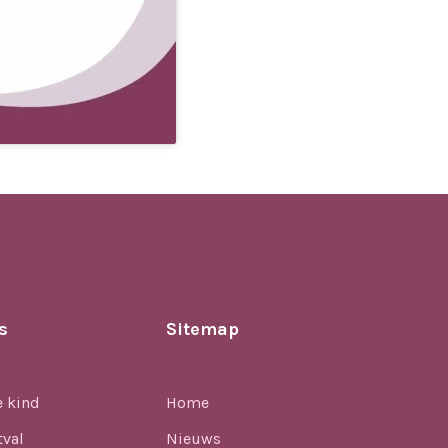
s
Sitemap
e kind
Home
tval
Nieuws