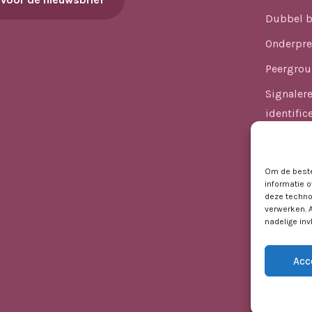
Dubbel b
Onderpre
Peergrou
Signaler
identific
Versnelle
Kansenge
Om de beste
informatie o
Hoogbega
deze techno
VO
verwerken. 
nadelige in
Acc