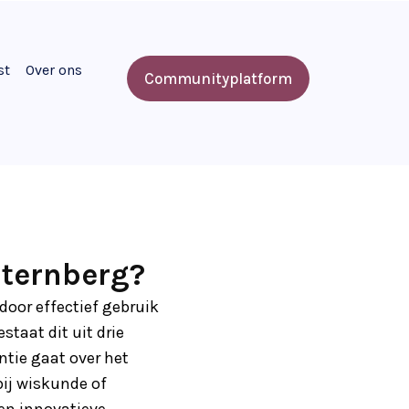
st
Over ons
Communityplatform
Sternberg?
door effectief gebruik
taat dit uit drie
entie gaat over het
bij wiskunde of
 en innovatieve