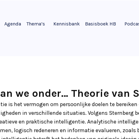
Agenda
Thema’s
Kennisbank
Basisboek HB
Podca
an we onder… Theorie van 
ntie is het vermogen om persoonlijke doelen te bereiken 
gheden in verschillende situaties. Volgens Sternberg bes
reatieve en praktische intelligentie. Analytische intellig
men, logisch redeneren en informatie evalueren, zoals 
 intelligentie betreft het bedenken van originele ideeën