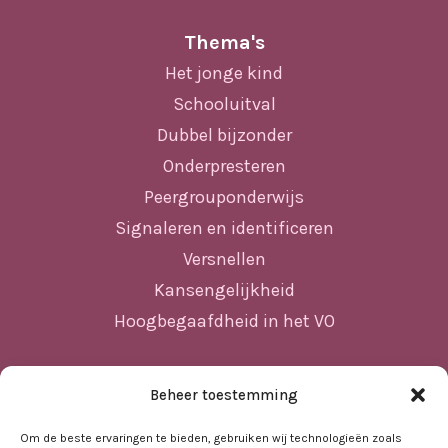
Thema's
Het jonge kind
Schooluitval
Dubbel bijzonder
Onderpresteren
Peergrouponderwijs
Signaleren en identificeren
Versnellen
Kansengelijkheid
Hoogbegaafdheid in het VO
Beheer toestemming
Sitemap
Home
Om de beste ervaringen te bieden, gebruiken wij technologieën zoals