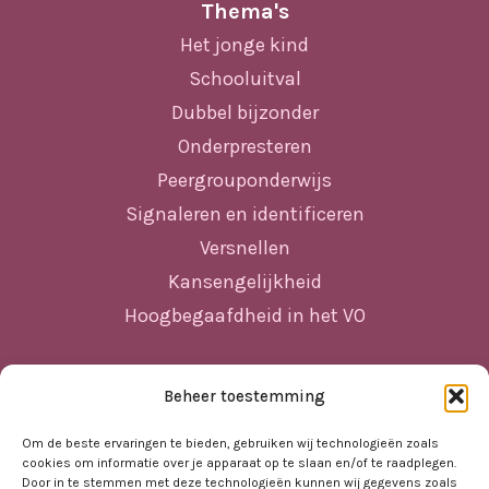
Thema's
Het jonge kind
Schooluitval
Dubbel bijzonder
Onderpresteren
Peergrouponderwijs
Signaleren en identificeren
Versnellen
Kansengelijkheid
Hoogbegaafdheid in het VO
Beheer toestemming
Sitemap
Home
Om de beste ervaringen te bieden, gebruiken wij technologieën zoals
cookies om informatie over je apparaat op te slaan en/of te raadplegen.
Nieuws
Door in te stemmen met deze technologieën kunnen wij gegevens zoals