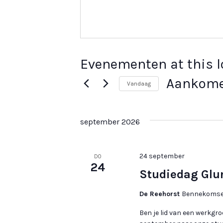
Evenementen at this l
Aankom
Vandaag
S
e
september 2026
l
e
c
24 september
DO
24
t
Studiedag Glur
e
De Reehorst
Bennekomsew
e
r
Ben je lid van een werkg