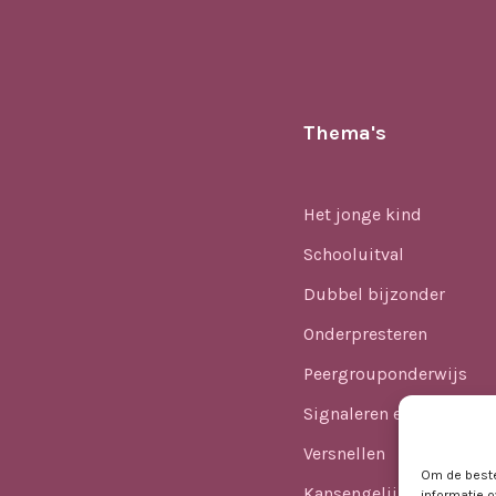
Thema's
Het jonge kind
Schooluitval
Dubbel bijzonder
Onderpresteren
Peergrouponderwijs
Signaleren en identifice
Versnellen
Om de beste
Kansengelijkheid
informatie o