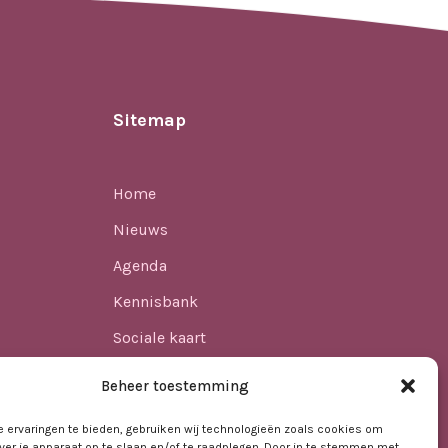
Sitemap
Home
Nieuws
Agenda
Kennisbank
Sociale kaart
ren
Over ons
Beheer toestemming
Contact
 ervaringen te bieden, gebruiken wij technologieën zoals cookies om
ver je apparaat op te slaan en/of te raadplegen. Door in te stemmen met