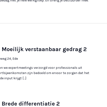
edag met je hele werkgroep. En breng je bestuurder mee.
 Moeilijk verstaanbaar gedrag 2
eg 24, Ede
en we expertmeetings verzorgd voor professionals uit
ertbijeenkomsten zijn bedoeld om ervoor te zorgen dat het
e input krijgt […]
Brede differentiatie 2