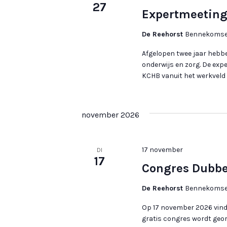
27
Expertmeeting
De Reehorst
Bennekomsew
Afgelopen twee jaar hebb
onderwijs en zorg. De exp
KCHB vanuit het werkveld d
november 2026
17 november
DI
17
Congres Dubbel
De Reehorst
Bennekomsew
Op 17 november 2026 vindt
gratis congres wordt geo