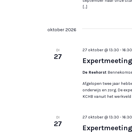
september naar onze studi
e
[…]
e
n
d
oktober 2026
a
t
27 oktober @ 13:30
u
-
16:30
DI
27
m
Expertmeeting
.
De Reehorst
Bennekomsew
Afgelopen twee jaar hebb
onderwijs en zorg. De exp
KCHB vanuit het werkveld d
27 oktober @ 13:30
-
16:30
DI
27
Expertmeeting 