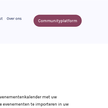
st
Over ons
Communityplatform
 evenementenkalender met uw
nde evenementen te importeren in uw