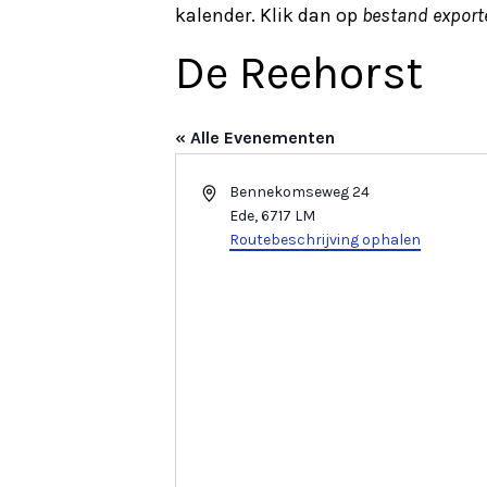
kalender. Klik dan op
bestand export
De Reehorst
« Alle Evenementen
A
Bennekomseweg 24
d
Ede
,
6717 LM
r
Routebeschrijving ophalen
e
s