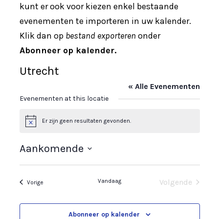
kunt er ook voor kiezen enkel bestaande
evenementen te importeren in uw kalender.
Klik dan op
bestand exporteren
onder
Abonneer op kalender.
Utrecht
« Alle Evenementen
Evenementen at this locatie
Er zijn geen resultaten gevonden.
B
e
r
Aankomende
i
c
S
h
t
e
Vandaag
Volgende
Evenementen
Vorige
l
Evenemente
e
Abonneer op kalender
c