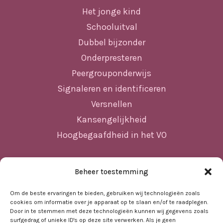
Het jonge kind
Schooluitval
Dubbel bijzonder
Onderpresteren
Peergrouponderwijs
Signaleren en identificeren
Versnellen
Kansengelijkheid
Hoogbegaafdheid in het VO
Beheer toestemming
Sitemap
Home
Om de beste ervaringen te bieden, gebruiken wij technologieën zoals
cookies om informatie over je apparaat op te slaan en/of te raadplegen.
Nieuws
Door in te stemmen met deze technologieën kunnen wij gegevens zoals
surfgedrag of unieke ID's op deze site verwerken. Als je geen