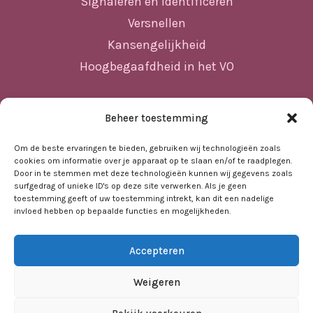
Signaleren en identificeren
Versnellen
Kansengelijkheid
Hoogbegaafdheid in het VO
Beheer toestemming
Sitemap
Om de beste ervaringen te bieden, gebruiken wij technologieën zoals
Home
cookies om informatie over je apparaat op te slaan en/of te raadplegen.
Nieuws
Door in te stemmen met deze technologieën kunnen wij gegevens zoals
surfgedrag of unieke ID's op deze site verwerken. Als je geen
Agenda
toestemming geeft of uw toestemming intrekt, kan dit een nadelige
invloed hebben op bepaalde functies en mogelijkheden.
Kennisbank
Sociale kaart
Accepteren
Over ons
Contact
Weigeren