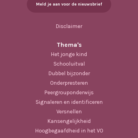
e
Meld je aan voor de nieuwsbrief
e
n
n
w
Disclaimer
n
e
Thema's
a
e
Het jonge kind
v
r
Schooluitval
g
Dubbel bijzonder
i
Onderpresteren
e
g
Peergrouponderwijs
v
a
Signaleren en identificeren
e
Versnellen
t
Kansengelijkheid
n
i
Hoogbegaafdheid in het VO
n