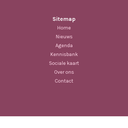
e
a
Sitemap
v
Home
i
Nieuws
g
Agenda
a
Kennisbank
Sociale kaart
t
Over ons
i
Contact
e