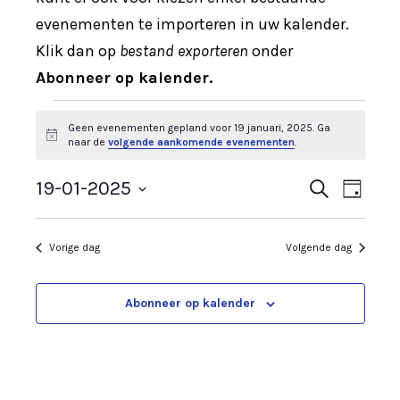
evenementen te importeren in uw kalender.
Klik dan op
bestand exporteren
onder
Abonneer op kalender.
Geen evenementen gepland voor 19 januari, 2025. Ga
B
naar de
volgende aankomende evenementen
.
e
r
19-01-2025
i
Z
E
E
D
c
o
a
S
h
e
v
v
t
g
k
e
Vorige dag
Volgende dag
e
e
l
e
n
e
n
Abonneer op kalender
n
c
e
t
e
e
m
m
e