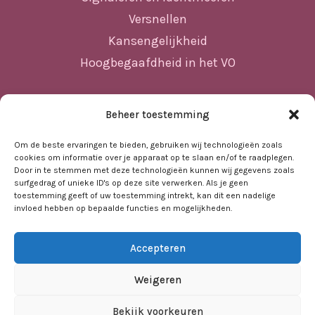
Versnellen
Kansengelijkheid
Hoogbegaafdheid in het VO
Beheer toestemming
Sitemap
Home
Om de beste ervaringen te bieden, gebruiken wij technologieën zoals
cookies om informatie over je apparaat op te slaan en/of te raadplegen.
Nieuws
Door in te stemmen met deze technologieën kunnen wij gegevens zoals
surfgedrag of unieke ID's op deze site verwerken. Als je geen
Agenda
toestemming geeft of uw toestemming intrekt, kan dit een nadelige
invloed hebben op bepaalde functies en mogelijkheden.
Kennisbank
Sociale kaart
Accepteren
Over ons
Contact
Weigeren
Bekijk voorkeuren