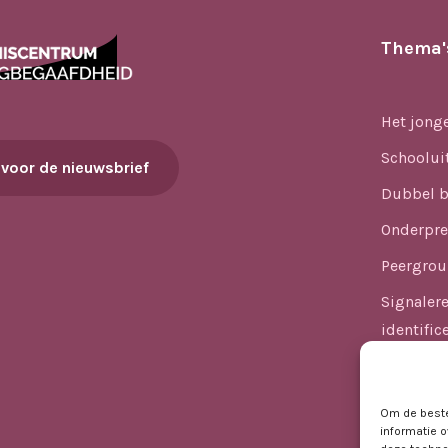
Thema'
Het jong
Schoolui
 voor de nieuwsbrief
Dubbel b
Onderpre
Peergrou
Signaler
identific
Versnelle
Kansenge
Om de beste
informatie o
Hoogbega