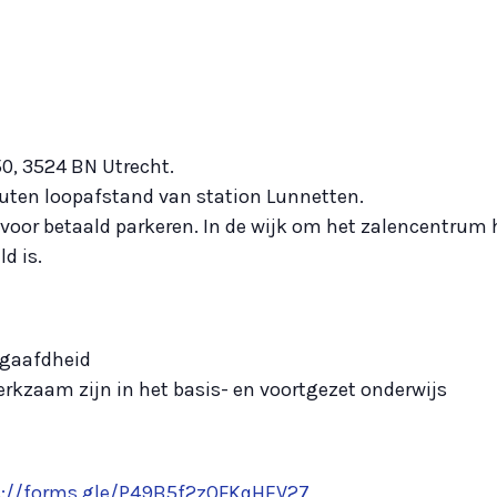
50, 3524 BN Utrecht.
uten loopafstand van station Lunnetten.
voor betaald parkeren. In de wijk om het zalencentrum h
d is.
egaafdheid
rkzaam zijn in het basis- en voortgezet onderwijs
s://forms.gle/P49B5f2zQFKqHEV27