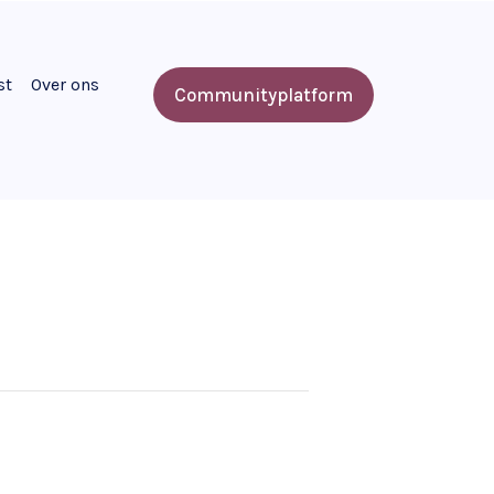
st
Over ons
Communityplatform