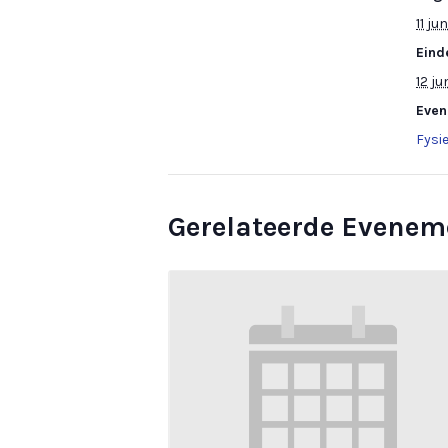
11 ju
Eind
12 ju
Even
Fysi
Gerelateerde Evenem