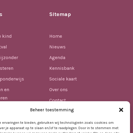
s
Sitemap
e kind
Home
tval
Nieuws
ijzonder
Agenda
steren
Kennisbank
ponderwijs
Sociale kaart
en en
Over ons
eren
Contact
n
Beheer toestemming
lijkheid
 ervaringen te bieden, gebruiken wij technologieën zoals cookies om
ver je apparaat op te slaan en/of te raadplegen. Door in te stemmen met
afdheid in het