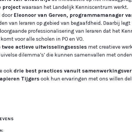
 project
waaraan het Landelijk Kenniscentrum werkt.
d door
Eleonoor van Gerven, programmamanager va
iden van leraren op gebied van begaafdheid. Daarbij leg
oorgaande professionalisering van leraren dat het Ken
komt voor alle scholen in PO en VO.
e
twee actieve uitwisselingsessies
met creatieve wer
duivelse dilemma’s’ die kunnen samenvallen met onderw
we ook
drie best practices vanuit samenwerkingsve
apieren Tijgers
ook hun ervaringen met ons willen del
EVENS
n: