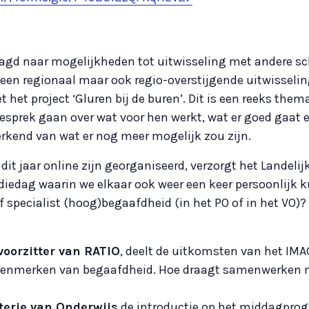
raagd naar mogelijkheden tot uitwisseling met andere s
en regionaal maar ook regio-overstijgende uitwisselin
het project ‘Gluren bij de buren’. Dit is een reeks the
sprek gaan over wat voor hen werkt, wat er goed gaat en
erkend van wat er nog meer mogelijk zou zijn.
e dit jaar online zijn georganiseerd, verzorgt het Landel
edag waarin we elkaar ook weer een keer persoonlijk k
pecialist (hoog)begaafdheid (in het PO of in het VO)? D
voorzitter van RATIO
, deelt de uitkomsten van het IM
kenmerken van begaafdheid. Hoe draagt samenwerken me
terie van Onderwijs
de introductie op het middagprog