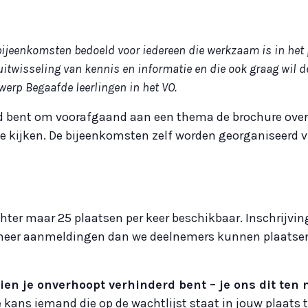
bijeenkomsten bedoeld voor iedereen die werkzaam is in het 
uitwisseling van kennis en informatie en die ook graag wil 
werp Begaafde leerlingen in het VO.
id bent om voorafgaand aan een thema de brochure over
te kijken. De bijeenkomsten zelf worden georganiseerd 
hter maar 25 plaatsen per keer beschikbaar. Inschrijvin
r meer aanmeldingen dan we deelnemers kunnen plaatse
ndien je onverhoopt verhinderd bent – je ons dit te
ans iemand die op de wachtlijst staat in jouw plaats te