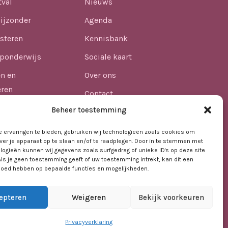
tval
Nieuws
ijzonder
Agenda
steren
Kennisbank
ponderwijs
Sociale kaart
en en
Over ons
eren
Contact
n
Beheer toestemming
lijkheid
 ervaringen te bieden, gebruiken wij technologieën zoals cookies om
ver je apparaat op te slaan en/of te raadplegen. Door in te stemmen met
afdheid in het
logieën kunnen wij gegevens zoals surfgedrag of unieke ID's op deze site
Als je geen toestemming geeft of uw toestemming intrekt, kan dit een
vloed hebben op bepaalde functies en mogelijkheden.
epteren
Weigeren
Bekijk voorkeuren
Privacyverklaring