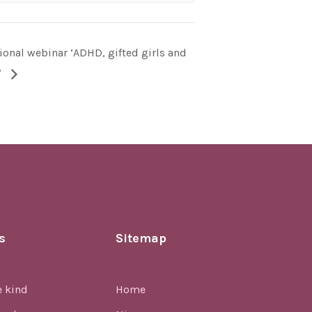
ional webinar ‘ADHD, gifted girls and
’
s
Sitemap
e kind
Home