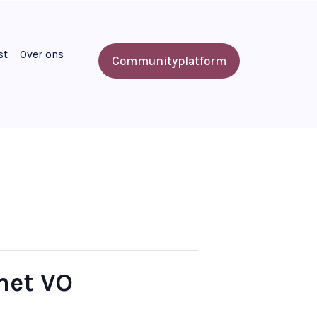
st
Over ons
Communityplatform
het VO