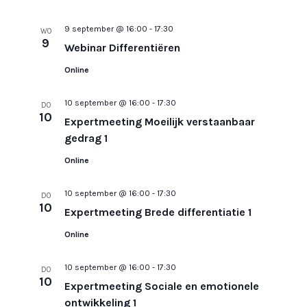
e
r
9 september @ 16:00
-
17:30
WO
e
9
Webinar Differentiëren
e
Online
n
d
10 september @ 16:00
-
17:30
DO
10
a
Expertmeeting Moeilijk verstaanbaar
t
gedrag 1
u
Online
m
10 september @ 16:00
-
17:30
.
DO
10
Expertmeeting Brede differentiatie 1
Online
10 september @ 16:00
-
17:30
DO
10
Expertmeeting Sociale en emotionele
ontwikkeling 1