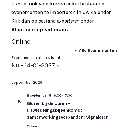
kunt er ook voor kiezen enkel bestaande
evenementen te importeren in uw kalender.
Klik dan op
bestand exporteren
onder
Abonneer op kalender.
Online
« Alle Evenementen
Evenementen at this locatie
Nu
 - 
14-01-2027
S
e
september 2026
l
8 september @ 16:00
-
17:30
DI
e
8
Gluren bij de buren –
c
uitwisselingsbijeenkomst
t
samenwerkingsverbanden: Signaleren
e
Online