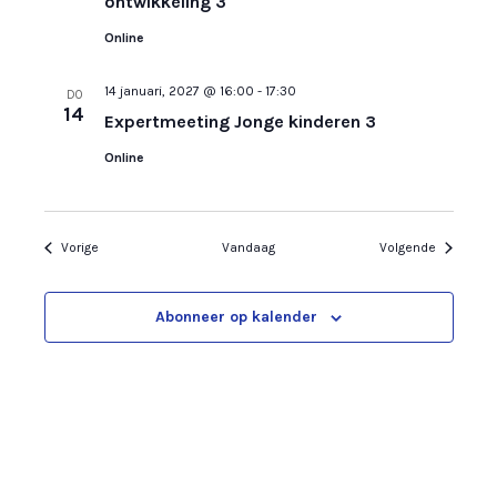
ontwikkeling 3
Online
14 januari, 2027 @ 16:00
-
17:30
DO
14
Expertmeeting Jonge kinderen 3
Online
Evenementen
Eveneme
Vorige
Vandaag
Volgende
Abonneer op kalender