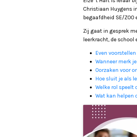
Elze ’t Hart is leraar
Christiaan Huygens in
begaafdheid SE/ZOO en
Zij gaat in gesprek me
leerkracht, de school
Even voorstellen
Wanneer merk je 
Oorzaken voor o
Hoe sluit je als 
Welke rol speelt
Wat kan helpen 