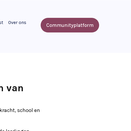
st
Over ons
Communityplatform
n van
rkracht, school en