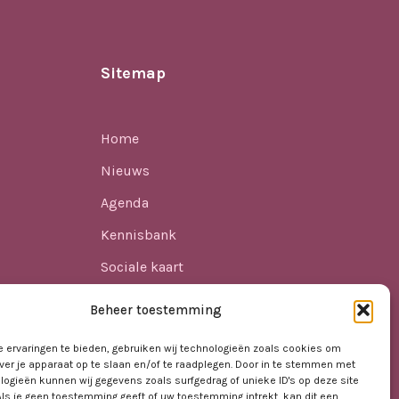
Sitemap
Home
Nieuws
Agenda
Kennisbank
Sociale kaart
ren
Over ons
Beheer toestemming
Contact
 ervaringen te bieden, gebruiken wij technologieën zoals cookies om
ver je apparaat op te slaan en/of te raadplegen. Door in te stemmen met
logieën kunnen wij gegevens zoals surfgedrag of unieke ID's op deze site
t VO
Als je geen toestemming geeft of uw toestemming intrekt, kan dit een