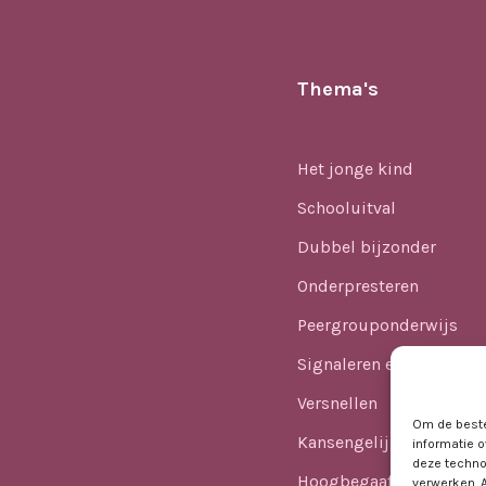
Thema's
Het jonge kind
Schooluitval
Dubbel bijzonder
Onderpresteren
Peergrouponderwijs
Signaleren en identifice
Versnellen
Om de beste
Kansengelijkheid
informatie o
deze techno
Hoogbegaafdheid in he
verwerken. 