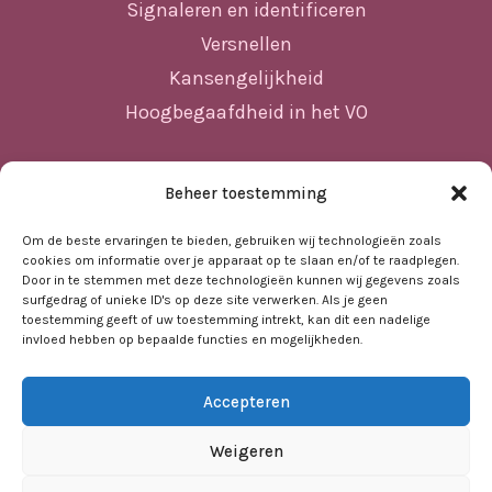
Signaleren en identificeren
Versnellen
Kansengelijkheid
Hoogbegaafdheid in het VO
Beheer toestemming
Sitemap
Home
Om de beste ervaringen te bieden, gebruiken wij technologieën zoals
cookies om informatie over je apparaat op te slaan en/of te raadplegen.
Nieuws
Door in te stemmen met deze technologieën kunnen wij gegevens zoals
surfgedrag of unieke ID's op deze site verwerken. Als je geen
Agenda
toestemming geeft of uw toestemming intrekt, kan dit een nadelige
invloed hebben op bepaalde functies en mogelijkheden.
Kennisbank
Sociale kaart
Accepteren
Over ons
Contact
Weigeren