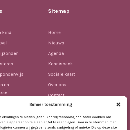
s
Sitemap
e kind
Home
tval
Nieuws
ijzonder
Agenda
steren
Kennisbank
ponderwijs
Sociale kaart
en en
Over ons
eren
Contact
n
Beheer toestemming
lijkheid
 ervaringen te bieden, gebruiken wij technologieën zoals cookies om
ver je apparaat op te slaan en/of te raadplegen. Door in te stemmen met
afdheid in het
logieën kunnen wij gegevens zoals surfgedrag of unieke ID's op deze site