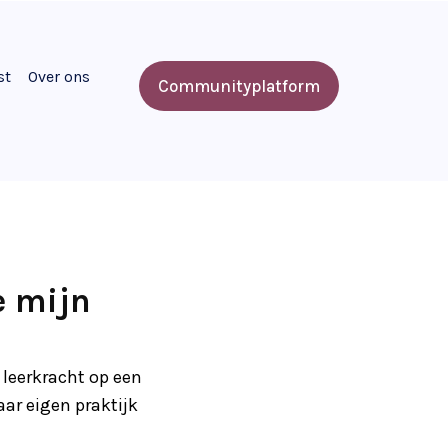
st
Over ons
Communityplatform
e mijn
leerkracht op een
ar eigen praktijk