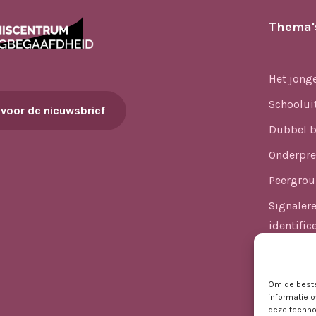
Thema'
Het jong
Schoolui
 voor de nieuwsbrief
Dubbel b
Onderpre
Peergrou
Signaler
identific
Versnelle
Kansenge
Om de beste
informatie o
Hoogbega
deze techno