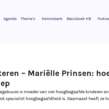
Agenda
Thema’s
Kennisbank
Basisboek HB
Podca
eren – Mariëlle Prinsen: ho
iep
degebuure is moeder van vier hoogbegaafde kinderen en 
ok specialist hoogbegaafdheid is. Daarnaast heeft ze ha