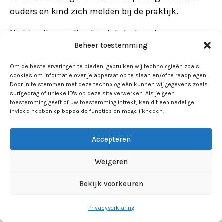
ouders en kind zich melden bij de praktijk.
Niet in alle gevallen kiest de hulpverlener voor
Beheer toestemming
intelligentieonderzoek. Als deze van mening is dat
ander onderzoek beter is om de hulpvraag te
Om de beste ervaringen te bieden, gebruiken wij technologieën zoals
beantwoorden, dan zal de hulpverlener daarvoor
cookies om informatie over je apparaat op te slaan en/of te raadplegen.
Door in te stemmen met deze technologieën kunnen wij gegevens zoals
kiezen. Onderzoek kan leiden tot drie soorten
surfgedrag of unieke ID's op deze site verwerken. Als je geen
diagnoses: een onderkennende diagnose: er wordt
toestemming geeft of uw toestemming intrekt, kan dit een nadelige
invloed hebben op bepaalde functies en mogelijkheden.
vastgesteld wat het probleem is. Een verklarende
diagnose: er wordt vastgesteld wat het probleem
Accepteren
veroorzaakt. En soms een classificerende
diagnose: er wordt vastgesteld of er sprake is van
Weigeren
een leer- of ontwikkelingsstoornis. Zowel voor de
Bekijk voorkeuren
begeleiding en adviezen voor opvoeding en
onderwijs voor worden de resultaten van het
Privacyverklaring
onderzoek als uitgangspunt genomen.