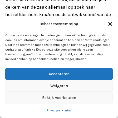
de kern van de zaak allemaal op zoek naar
hetzelfde: zicht krijgen op de ontwikkeling van de
leerling op een zodanige manier dat je de leerling
Beheer toestemming
steeds weer vooruit kunt helpen, waardoor je
Om de beste ervaringen te bieden, gebruiken wij technologieën zoals
‘kansrijk leren’ bevordert. Er zijn al heel veel
cookies om informatie over je apparaat op te slaan en/of te raadplegen.
verschillende processen en instrumenten
Door in te stemmen met deze technologieën kunnen wij gegevens zoals
surfgedrag of unieke ID's op deze site verwerken. Als je geen
beschikbaar om ontwikkelingen van leerlingen in
toestemming geeft of uw toestemming intrekt, kan dit een nadelige
beeld te brengen, maar die richten zich
invloed hebben op bepaalde functies en mogelijkheden.
voornamelijk op dat wat in het reguliere
curriculum wordt aangeboden. Daar waar je voor
Accepteren
leerlingen met kenmerken van
Weigeren
(hoog)begaafdheid juist wilt afwijken van dit
curriculum en van de geijkte wegen van
Bekijk voorkeuren
instructie, begeleiding en evaluatie zul je als
school zelf aan de slag moeten.
Privacyverklaring