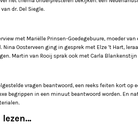
over het thema onderpresteren bekijken: een Nederlandst
an dr. Del Siegle.
erview met Mariëlle Prinsen-Goedegebuure, moeder van e
Nina Oosterveen ging in gesprek met Elze ’t Hart, lera
en. Martin van Rooij sprak ook met Carla Blankenstijn o
elgestelde vragen beantwoord, een reeks feiten kort op e
e begrippen in een minuut beantwoord worden. En natuu
erialen.
e lezen…