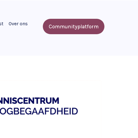
st
Over ons
Communityplatform