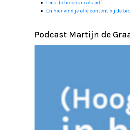
Lees de brochure als pdf
En hier vind je alle content bij de b
Podcast Martijn de Gra